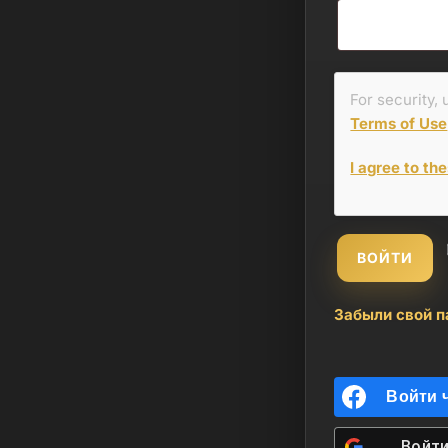
For security,
Terms of Use
I agree to th
ВОЙТИ
Забыли свой п
Войти 
Войти