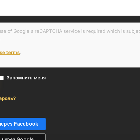
 use of Google's reCAPTCHA service is required which is subje
.
ese terms
.
Запомнить меня
ароль?
через
Facebook
 через
Google