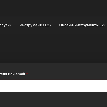
слуги
Инструменты L2
Онлайн-инструменты L2
▼
▼
▼
еля или email
*