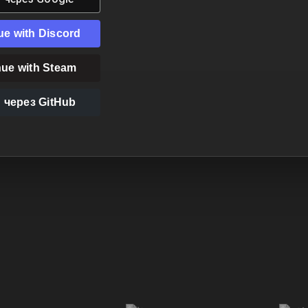
ue with
Discord
nue with
Steam
 через
GitHub