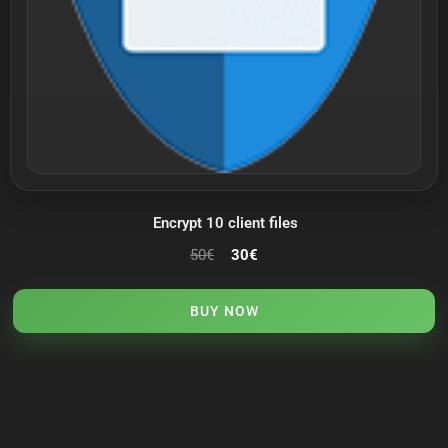
Encrypt 10 client files
50
€
30
€
BUY NOW