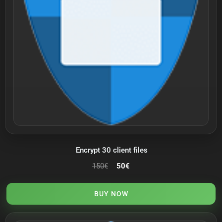
Encrypt 30 client files
150
€
50
€
BUY NOW