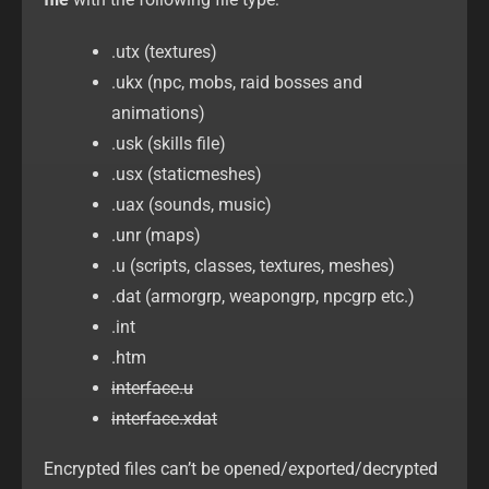
.utx (textures)
.ukx (npc, mobs, raid bosses and
animations)
.usk (skills file)
.usx (staticmeshes)
.uax (sounds, music)
.unr (maps)
.u (scripts, classes, textures, meshes)
.dat (armorgrp, weapongrp, npcgrp etc.)
.int
.htm
interface.u
interface.xdat
Encrypted files can’t be opened/exported/decrypted