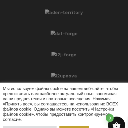
Мы используем файлы cookie на нашем веб-сайте, чтобы
предоставить вам наиболее актуальный опыт, запоминая
ваши предпочтения и повторные посещения. Нажимая
«Принять все», вы соглашаетесь на использование ВСЕХ
файлов cookie. Однако вы можете посетить «Настройки
© 2026 L2Crypt. Все права защищены.
файлов cookie», чтобы предоставить контролируемое
Инструменты L2
Поддержка
Политика конфиденциальности
0
согласие.
Условия использования