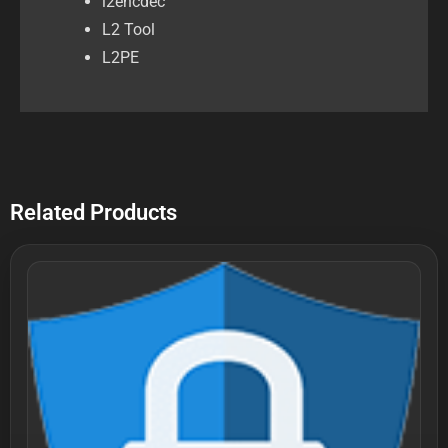
l2encdec
L2 Tool
L2PE
Related Products