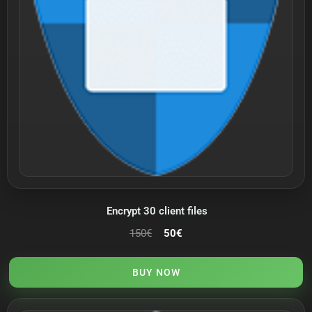
Encrypt 30 client files
150
€
50
€
BUY NOW