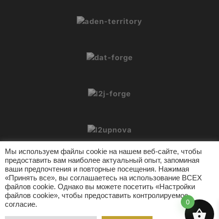
Мы используем файлы cookie на нашем веб-сайте, чтобы
предоставить вам наиболее актуальный опыт, запоминая
ваши предпочтения и повторные посещения. Нажимая
«Принять все», вы соглашаетесь на использование ВСЕХ
файлов cookie. Однако вы можете посетить «Настройки
© 2026 L2Crypt. Все права защищены.
файлов cookie», чтобы предоставить контролируемое
Инструменты L2
Поддержка
Политика конфиденциальности
0
согласие.
Условия использования