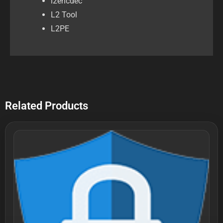
l2encdec
L2 Tool
L2PE
Related Products