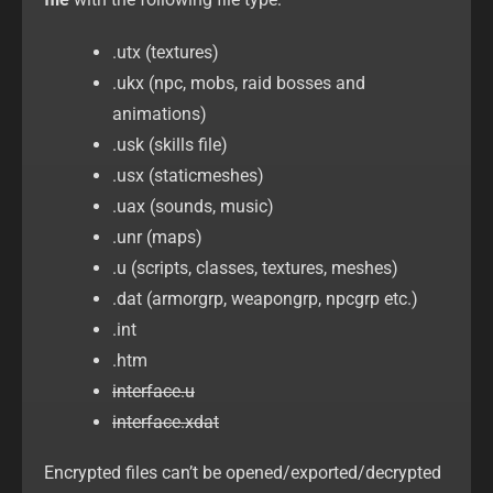
.utx (textures)
.ukx (npc, mobs, raid bosses and
animations)
.usk (skills file)
.usx (staticmeshes)
.uax (sounds, music)
.unr (maps)
.u (scripts, classes, textures, meshes)
.dat (armorgrp, weapongrp, npcgrp etc.)
.int
.htm
interface.u
interface.xdat
Encrypted files can’t be opened/exported/decrypted